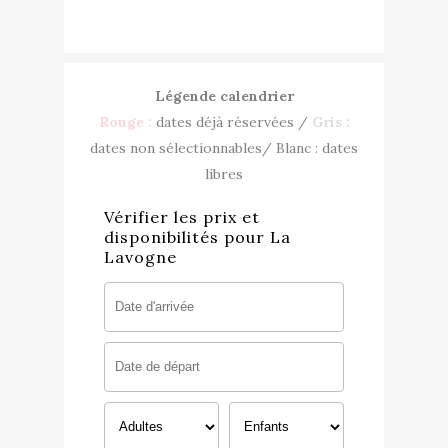
back as 
Légende calendrier
Rouge :
dates déjà réservées /
Gris :
dates non sélectionnables/ Blanc : dates
libres
Vérifier les prix et
disponibilités pour La
Lavogne