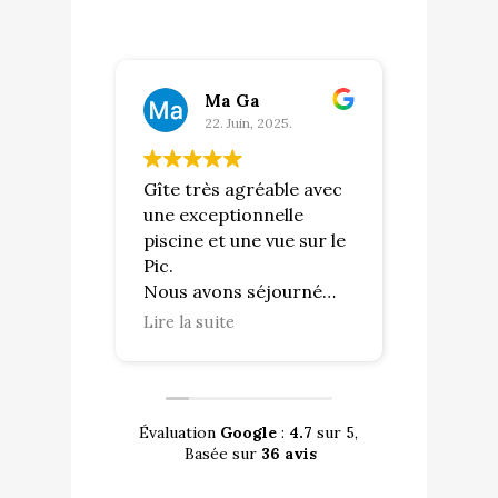
Ma Ga
22. Juin, 2025.
22. J
Gîte très agréable avec
Lieu repos
une exceptionnelle
! Les gîtes
piscine et une vue sur le
confortable
Pic.
avec vue su
Nous avons séjourné
Loup est 
pendant un week-end et
avons été 
Lire la suite
Lire la suite
l’accueil était
accueillis 
irréprochable.
par les gér
La position est facile et
eux !
vous permet de
Évaluation
Google
:
4.7
sur 5,
rayonner sans difficulté
Basée sur
36 avis
sur la région.