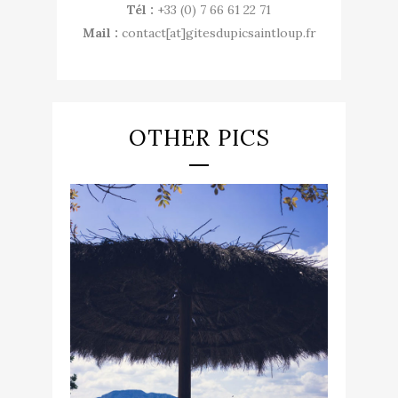
Tél :
+33 (0) 7 66 61 22 71
Mail :
contact[at]gitesdupicsaintloup.fr
OTHER PICS