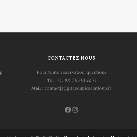
CONTACTEZ NOUS
ap
Pour toute réservation, questions
Tél : +33 (0) 7 66 61 22 71
Mail :
contact[at]gitesdupicsaintloup.fr
Facebook
Instagram