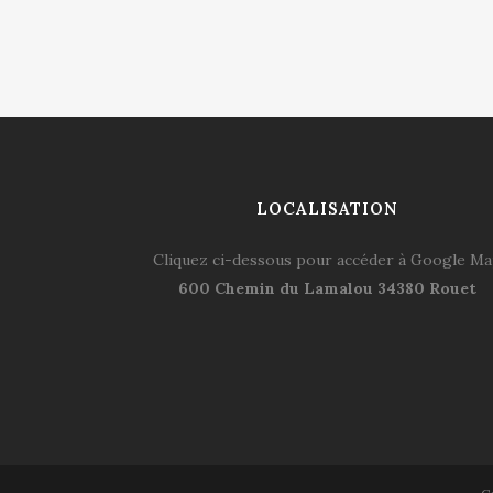
LOCALISATION
Cliquez ci-dessous pour accéder à Google M
600 Chemin du Lamalou 34380 Rouet